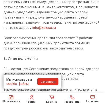
равно иных личных неимущественных прав третьих лиц в
связи с размещенным на Сайте контентом, Пользователь
должен уведомить Администрацию сайта о своей
претензии или предполагаемом нарушении путем
направления заявления или уведомления по электронной
почте по адресу
info@koleso.ru
.
Срок рассмотрения претензии составляет 7 рабочих
дней, если иной специальный срок ответа прямо не
предусмотрен российским законодательством.
8. Иные положения
8.1. Настоящее Соглашение представляет собой договор
между Пользователем и Администрацией сайта
относительно порядка использования Сайта.
Мы используем
Согласен
cookie-файлы
8.2. Настоящее Соглашение регулируется и толкуется в
соответствии с законодательством, применимым к
правоотношениям Пользователя и Администрации сайта
Шиномонтаж
Написать
Войти
Корзина
Позвонить
по заказанным с использованием Сайта товарам/услугам.