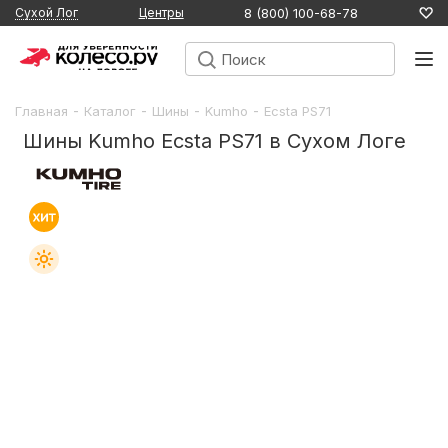
8 (800) 100-68-78
Сухой Лог
Центры
-
-
-
-
Главная
Каталог
Шины
Kumho
Ecsta PS71
Шины Kumho Ecsta PS71 в Сухом Логе