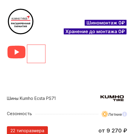
Шины Kumho Ecsta PS71
Сезонность
Летние
от
9 270
₽
22 типоразмера